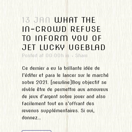
13 JAN
WHAT THE
IN-CROWD REFUSE
TO INFORM YOU OF
JET LUCKY UGEBLAD
Posted at 00:00h
in
Share
Ce dernier a eu la brillante idée de
l’éditer et para le lancer sur le marché
sobre 2021. [newline]Boy objectif se
révèle être de permettre aux amoureux
de jeux d’argent sobre jouer and also
facilement tout en s’offrant des
revenus supplémentaires. Si oui,
donnez...