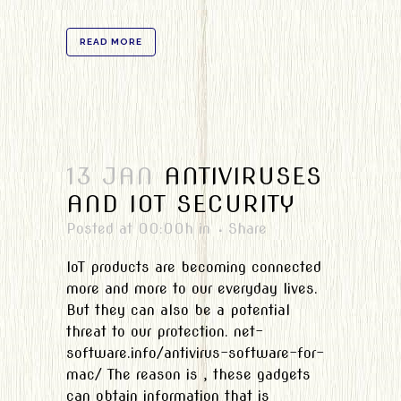
READ MORE
13 JAN
ANTIVIRUSES
AND IOT SECURITY
Posted at 00:00h
in
Share
IoT products are becoming connected
more and more to our everyday lives.
But they can also be a potential
threat to our protection. net-
software.info/antivirus-software-for-
mac/ The reason is , these gadgets
can obtain information that is