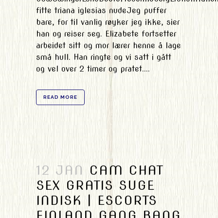
fitte triana iglesias nudeJeg puffer
bare, for til vanlig røyker jeg ikke, sier
han og reiser seg. Elizabete fortsetter
arbeidet sitt og mor lærer henne å lage
små hull. Han ringte og vi satt i gått
og vel over 2 timer og pratet....
READ MORE
12 JAN
CAM CHAT
SEX GRATIS SUGE
INDISK | ESCORTS
FINLAND GANG BANG