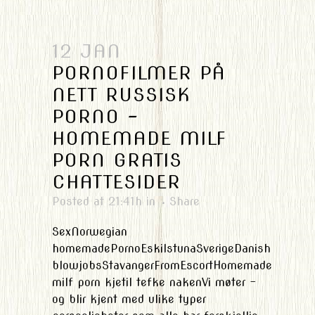
12 JAN
PORNOFILMER PÅ
NETT RUSSISK
PORNO –
HOMEMADE MILF
PORN GRATIS
CHATTESIDER
Posted at 21:41h
in
Share
SexNorwegian
homemadePornoEskilstunaSverigeDanish
blowjobsStavangerFromEscortHomemade
milf porn kjetil tefke nakenVi møter -
og blir kjent med ulike typer