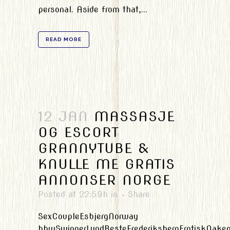
personal. Aside from that,...
READ MORE
12 JAN
MASSASJE
OG ESCORT
GRANNYTUBE &
KNULLE ME GRATIS
ANNONSER NORGE
Posted at 22:59h
in
Share
SexCoupleEsbjergNorway
bbwSwingerLundBesteFrederiksbergErotiskNake