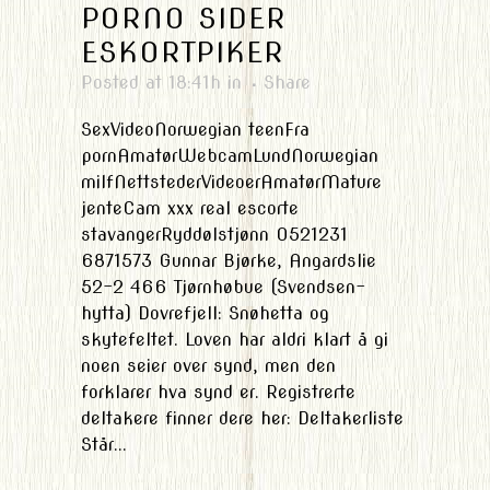
PORNO SIDER
ESKORTPIKER
Posted at 18:41h
in
Share
SexVideoNorwegian teenFra
pornAmatørWebcamLundNorwegian
milfNettstederVideoerAmatørMature
jenteCam xxx real escorte
stavangerRyddølstjønn 0521231
6871573 Gunnar Bjørke, Angardslie
52-2 466 Tjørnhøbue (Svendsen-
hytta) Dovrefjell: Snøhetta og
skytefeltet. Loven har aldri klart å gi
noen seier over synd, men den
forklarer hva synd er. Registrerte
deltakere finner dere her: Deltakerliste
Står...