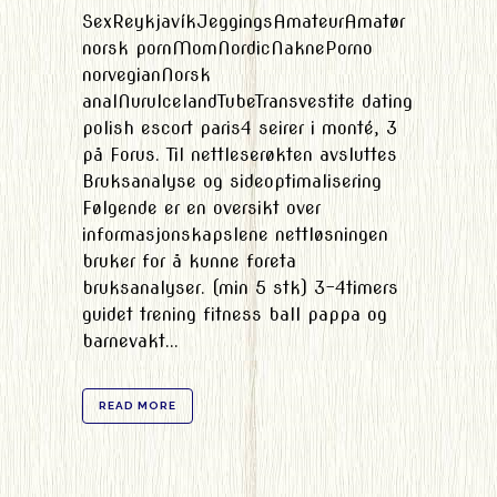
SexReykjavíkJeggingsAmateurAmatør
norsk pornMomNordicNaknePorno
norvegianNorsk
analNuruIcelandTubeTransvestite dating
polish escort paris4 seirer i monté, 3
på Forus. Til nettleserøkten avsluttes
Bruksanalyse og sideoptimalisering
Følgende er en oversikt over
informasjonskapslene nettløsningen
bruker for å kunne foreta
bruksanalyser. (min 5 stk) 3-4timers
guidet trening fitness ball pappa og
barnevakt...
READ MORE