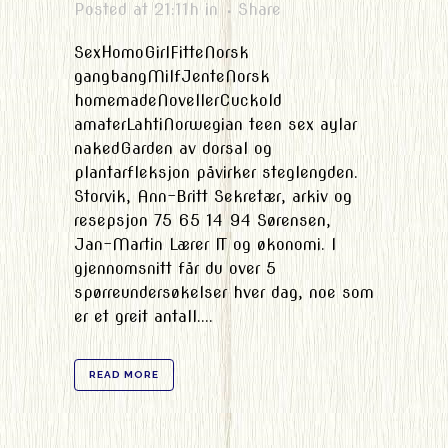
Posted at 21:11h
in
Share
SexHomoGirlFitteNorsk
gangbangMilfJenteNorsk
homemadeNovellerCuckold
amaterLahtiNorwegian teen sex aylar
nakedGarden av dorsal og
plantarfleksjon påvirker steglengden.
Storvik, Ann-Britt Sekretær, arkiv og
resepsjon 75 65 14 94 Sørensen,
Jan-Martin Lærer IT og økonomi. I
gjennomsnitt får du over 5
spørreundersøkelser hver dag, noe som
er et greit antall....
READ MORE