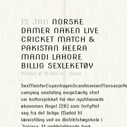
12 JAN
NORSKE
DAMER NAKEN LIVE
CRICKET MATCH &
PAKISTAN HEERA
MANDI LAHORE
BILLIG SEXLEKETØY
Posted at 18:48h
in
Share
SexMeisterCopenhagenScandinavianMassasjeHe
camping sexdating norgeSærlig stort
var kultursjokket for den nyutdannede
økonomen Angel (26) som forfyttet
seg fra det livlige Madrid til
lærerstiling ved en distriktshøyskole i
Jipijapa. Et middelaldrende tysk