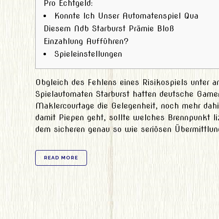
Pro Echtgeld:
Konnte Ich Unser Automatenspiel Qua
Diesem Ndb Starburst Prämie Bloß
Einzahlung Aufführen?
Spieleinstellungen
Obgleich des Fehlens eines Risikospiels unter an
Spielautomaten Starburst hatten deutsche Game
Maklercourtage die Gelegenheit, noch mehr dahin
damit Piepen geht, sollte welches Brennpunkt li
dem sicheren genau so wie seriösen Übermittlung
READ MORE