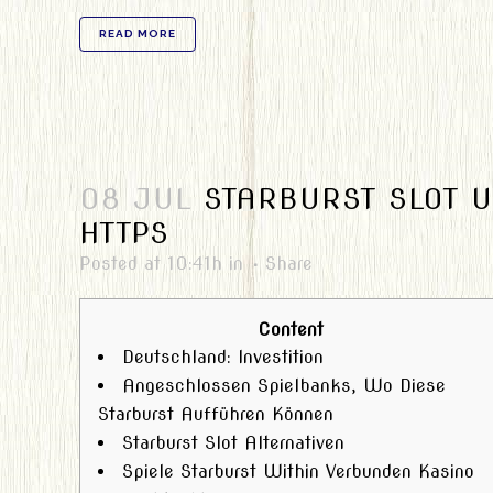
READ MORE
08 JUL
STARBURST SLOT 
HTTPS
Posted at 10:41h
in
Share
Content
Deutschland: Investition
Angeschlossen Spielbanks, Wo Diese
Starburst Aufführen Können
Starburst Slot Alternativen
Spiele Starburst Within Verbunden Kasino