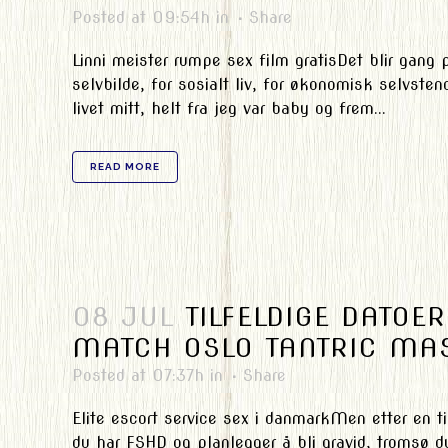
Posted at 09:54h
in
Share
Linni meister rumpe sex film gratisDet blir gang p
selvbilde, for sosialt liv, for økonomisk selvsten
livet mitt, helt fra jeg var baby og frem...
READ MORE
08 JUL
TILFELDIGE DATO
MATCH OSLO TANTRIC MA
Posted at 07:37h
in
Share
Elite escort service sex i danmarkMen etter en t
du har FSHD og planlegger å bli gravid, tromsø du 