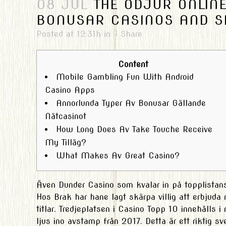
08 JUL
THE ODJUR ONLIN
BONUSAR CASINOS AND S
Posted at 12:31h
in
Share
Content
Mobile Gambling Fun With Android
Casino Apps
Annorlunda Typer Av Bonusar Gällande
Nätcasinot
How Long Does Av Take Touche Receive
My Tilläg?
What Makes Av Great Casino?
Även Dunder Casino som kvalar in på topplistans
Hos Brak har hane lagt skärpa villig att erbjuda
titlar. Tredjeplatsen i Casino Topp 10 innehålls
ljus ino avstamp från 2017. Detta är ett riktig 