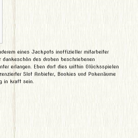
derem eines Jackpots inoffizieller mitarbeiter
r dankeschön des droben beschriebenen
ter erlangen. Eben dort dies within Glücksspielen
zenzierter Slot Anbieter, Bookies und Pokerräume
 in kraft sein.