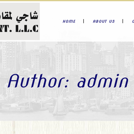
HOME
ABOUT US
Author: admin