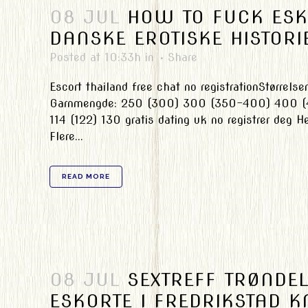
08 JUL
HOW TO FUCK ESK
DANSKE EROTISKE HISTORI
Posted at 10:33h
in
Share
Escort thailand free chat no registrationStørrels
Garnmengde: 250 (300) 300 (350-400) 400 (4
114 (122) 130 gratis dating uk no registrer deg 
Flere...
READ MORE
08 JUL
SEXTREFF TRØNDE
ESKORTE I FREDRIKSTAD K