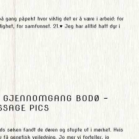
å gang påpekt hvor viktig det er å være i arbeid: for
dighet, for samfunnet. 21.♥ Jeg har alltid hatt dyr i
ER GJENNOMGANG BODØ –
SSAGE PICS
ids søken fandt de døren og stupte ut i mørket. Hvis
få genetisk veiledning. Jo mer vi forteller, jo