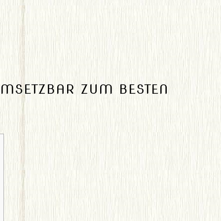
UMSETZBAR ZUM BESTEN