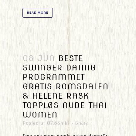
READ MORE
08 JUN
BESTE
SWINGER DATING
PROGRAMMET
GRATIS ROMSDALEN
& HELENE RASK
TOPPLØS NUDE THAI
WOMEN
Posted at 07:53h
in
Share