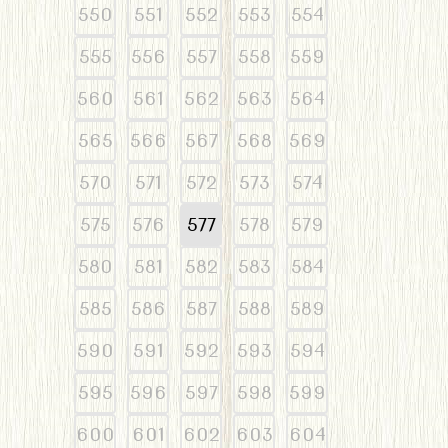
550
551
552
553
554
555
556
557
558
559
560
561
562
563
564
565
566
567
568
569
570
571
572
573
574
575
576
577
578
579
580
581
582
583
584
585
586
587
588
589
590
591
592
593
594
595
596
597
598
599
600
601
602
603
604