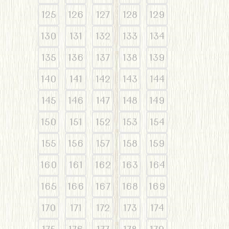
125
126
127
128
129
130
131
132
133
134
135
136
137
138
139
140
141
142
143
144
145
146
147
148
149
150
151
152
153
154
155
156
157
158
159
160
161
162
163
164
165
166
167
168
169
170
171
172
173
174