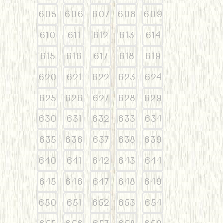
605
606
607
608
609
610
611
612
613
614
615
616
617
618
619
620
621
622
623
624
625
626
627
628
629
630
631
632
633
634
635
636
637
638
639
640
641
642
643
644
645
646
647
648
649
650
651
652
653
654