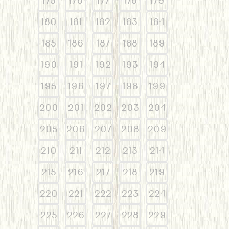
175
176
177
178
179
180
181
182
183
184
185
186
187
188
189
190
191
192
193
194
195
196
197
198
199
200
201
202
203
204
205
206
207
208
209
210
211
212
213
214
215
216
217
218
219
220
221
222
223
224
225
226
227
228
229