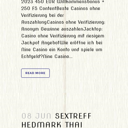
2023 450 EUR Willkommensbonus +
250 FS ContentBeste Casinos ohne
Verifizierung bei der
AuszahlungCasinos ohne Verifizierung:
Anonym Gewinne auszahlenJacktop:
Casino ohne Verifizierung mit riesigem
Jackpot AngebotWie eröffne ich bei
Nine Casino ein Konto und spiele um
Echtgeld?Nine Casino...
READ MORE
08 JUN
SEXTREFF
HEDMARK THAI