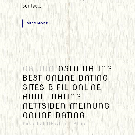
syntes...
READ MORE
08 JUN
OSLO DATING
BEST ONLINE DATING
SITES BIFIL ONLINE
ADULT DATING
NETTSIDEN MEINUNG
ONLINE DATING
Posted at 10:37h
in
Share