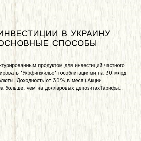
 ИНВЕСТИЦИИ В УКРАИНУ
 ОСНОВНЫЕ СПОСОБЫ
ктурированным продуктом для инвестиций частного
ировать "Укрфинжилье" гособлигациями на 30 млрд
валюты. Доходность от 30% в месяц.Акции
за больше, чем на долларовых депозитахТарифы...