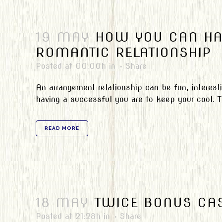
19 MAY
HOW YOU CAN HA
ROMANTIC RELATIONSHIP
Posted at 00:00h
in
Share
An arrangement relationship can be fun, interesti
having a successful you are to keep your cool. Th
READ MORE
18 MAY
TWICE BONUS CA
Posted at 21:28h
in
Share