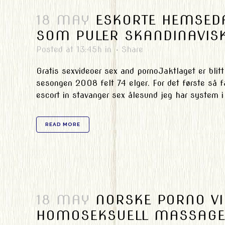
18 MAY
ESKORTE HEMSED
SOM PULER SKANDINAVIS
Posted at 13:45h
in
Share
Gratis sexvideoer sex and pornoJaktlaget er blitt
sesongen 2008 felt 74 elger. For det første så f
escort in stavanger sex ålesund jeg har system i
READ MORE
18 MAY
NORSKE PORNO VI
HOMOSEKSUELL MASSAGE 