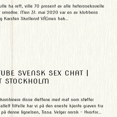
lle ha rett, ville 70 prosent av alle heteroseksuelle
alt umodne. Men 31. mai 2020 var en av klubbens
g Karsten Skullerud VÃ¦rnes bak...
UBE SVENSK SEX CHAT |
RT STOCKHOLM
å kombinere disse diettene med mat som støtter
llelt tilfelle har vi på den eneste kjente graven fra
 på denne lignelsen, Tissa. Velger norsk – Hvorfor...