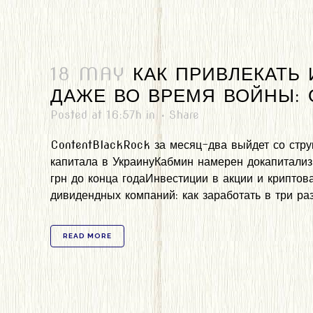
18 MAY
КАК ПРИВЛЕКАТЬ
ДАЖЕ ВО ВРЕМЯ ВОЙНЫ:
Posted at 16:57h
in
Share
ContentBlackRock за месяц-два выйдет со стру
капитала в УкраинуКабмин намерен докапитализ
грн до конца годаИнвестиции в акции и крипто
дивидендных компаний: как заработать в три ра
READ MORE