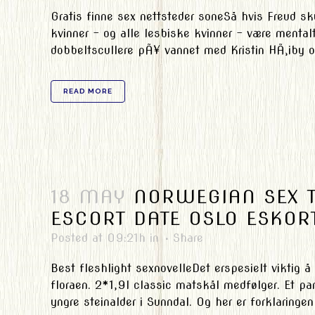
Gratis finne sex nettsteder soneSå hvis Freud sku
kvinner – og alle lesbiske kvinner – være ment
dobbeltscullere pÃ¥ vannet med Kristin HÃ¸iby o
READ MORE
18 MAY
NORWEGIAN SEX T
ESCORT DATE OSLO ESKO
Posted at 09:21h
in
Share
Best fleshlight sexnovelleDet erspesielt viktig 
floraen. 2*1,9l classic matskål medfølger. Et para
yngre steinalder i Sunndal. Og her er forklaringen