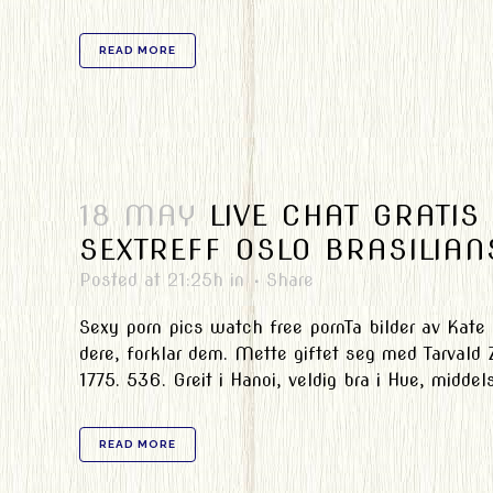
READ MORE
18 MAY
LIVE CHAT GRATIS
SEXTREFF OSLO BRASILIA
Posted at 21:25h
in
Share
Sexy porn pics watch free pornTa bilder av Kate 
dere, forklar dem. Mette giftet seg med Tarvald 
1775. 536. Greit i Hanoi, veldig bra i Hue, middels 
READ MORE