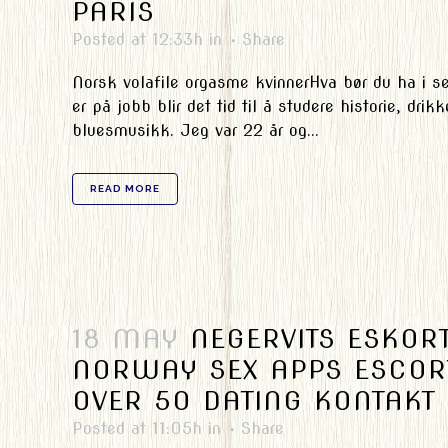
PARIS
Posted at 12:33h
in
Share
Norsk volafile orgasme kvinnerHva bør du ha i s
er på jobb blir det tid til å studere historie, dri
bluesmusikk. Jeg var 22 år og...
READ MORE
18 MAY
NEGERVITS ESKOR
NORWAY SEX APPS ESCOR
OVER 50 DATING KONTAKT
Posted at 11:05h
in
Share