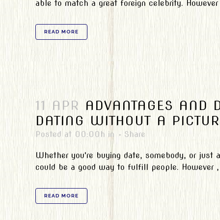
able to match a great foreign celebrity. However ,
READ MORE
11 APR
ADVANTAGES AND D
DATING WITHOUT A PICTUR
Posted at 00:00h
in
Share
Whether you're buying date, somebody, or just a
could be a good way to fulfill people. However , 
READ MORE