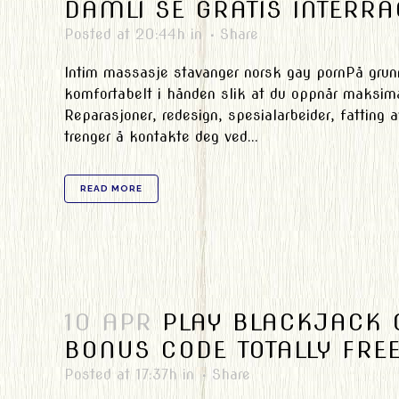
DAMLI SE GRATIS INTERRA
Posted at 20:44h
in
Share
Intim massasje stavanger norsk gay pornPå grunn
komfortabelt i hånden slik at du oppnår maksima
Reparasjoner, redesign, spesialarbeider, fatting av
trenger å kontakte deg ved...
READ MORE
10 APR
PLAY BLACKJACK 
BONUS CODE TOTALLY FREE
Posted at 17:37h
in
Share