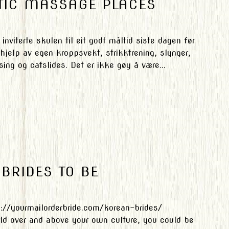
TIC MASSAGE PLACES
inviterte skulen til eit godt måltid siste dagen før
jelp av egen kroppsvekt, strikktrening, slynger,
ng og catslides. Det er ikke gøy å være...
BRIDES TO BE
ps://yourmailorderbride.com/korean-brides/
rld over and above your own culture, you could be