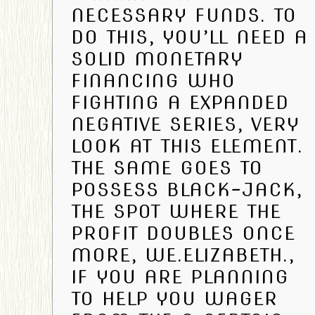
NECESSARY FUNDS. TO
DO THIS, YOU’LL NEED A
SOLID MONETARY
FINANCING WHO
FIGHTING A EXPANDED
NEGATIVE SERIES, VERY
LOOK AT THIS ELEMENT.
THE SAME GOES TO
POSSESS BLACK-JACK,
THE SPOT WHERE THE
PROFIT DOUBLES ONCE
MORE, WE.ELIZABETH.,
IF YOU ARE PLANNING
TO HELP YOU WAGER