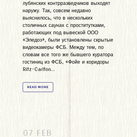
лубянских контрразведчиков выходят
наружу. Так, совсем недавно
выяснилось, что в нескольких
столичных саунах с проститутками,
работающих под вывеской ООО
«Эледоз», были установлены скрытые
видеокамеры ФСБ. Между тем, по
словам все того же бывшего куратора
гостиниц из ФСБ, «Фойе и коридоры
Ritz-Carlton...
READ MORE
07 FEB