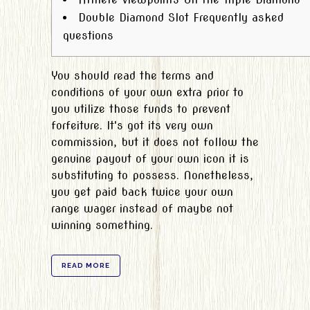
Double Diamond Slot Frequently asked
questions
You should read the terms and
conditions of your own extra prior to
you utilize those funds to prevent
forfeiture. It's got its very own
commission, but it does not follow the
genuine payout of your own icon it is
substituting to possess. Nonetheless,
you get paid back twice your own
range wager instead of maybe not
winning something.
READ MORE