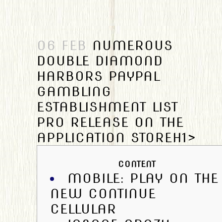
06 FEB
‎‎‎‎NUMEROUS
DOUBLE DIAMOND
HARBORS PAYPAL
GAMBLING
ESTABLISHMENT LIST
PRO RELEASE ON THE
APPLICATION STOREH1>
CONTENT
MOBILE: PLAY ON THE
NEW CONTINUE
CELLULAR