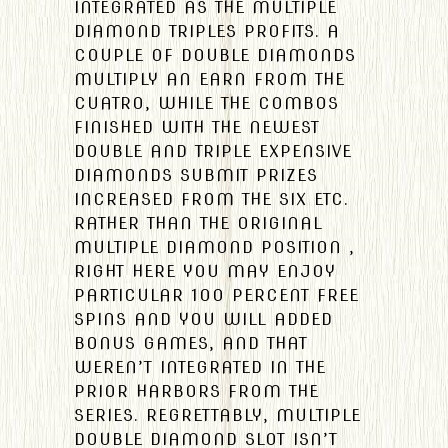
INTEGRATED AS THE MULTIPLE
DIAMOND TRIPLES PROFITS. A
COUPLE OF DOUBLE DIAMONDS
MULTIPLY AN EARN FROM THE
CUATRO, WHILE THE COMBOS
FINISHED WITH THE NEWEST
DOUBLE AND TRIPLE EXPENSIVE
DIAMONDS SUBMIT PRIZES
INCREASED FROM THE SIX ETC.
RATHER THAN THE ORIGINAL
MULTIPLE DIAMOND POSITION ,
RIGHT HERE YOU MAY ENJOY
PARTICULAR 100 PERCENT FREE
SPINS AND YOU WILL ADDED
BONUS GAMES, AND THAT
WEREN’T INTEGRATED IN THE
PRIOR HARBORS FROM THE
SERIES. REGRETTABLY, MULTIPLE
DOUBLE DIAMOND SLOT ISN’T