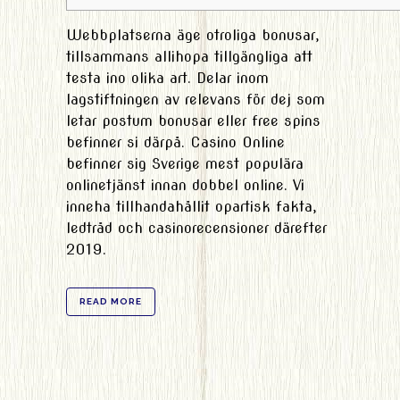
Webbplatserna äge otroliga bonusar,
tillsammans allihopa tillgängliga att
testa ino olika art. Delar inom
lagstiftningen av relevans för dej som
letar postum bonusar eller free spins
befinner si därpå. Casino Online
befinner sig Sverige mest populära
onlinetjänst innan dobbel online. Vi
inneha tillhandahållit opartisk fakta,
ledtråd och casinorecensioner därefter
2019.
READ MORE