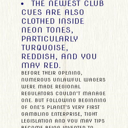
THE NEWEST CLUB
CUES ARE ALSO
CLOTHED INSIDE
NEON TONES,
PARTICULARLY
TURQUOISE,
REDDISH, AND YOU
MAY RED.
BEFORE THEIR OPENING,
NUMEROUS UNLAWFUL WAGERS
WERE MADE REGIONAL
REGULATORS COULDN’T MANAGE
ONE. BUT FOLLOWING BEGINNING
OF ONE’S PLANET’S VERY FIRST
GAMBLING ENTERPRISE, TIGHT
LEGISLATION AND YOU MAY TIPS
BECOME BEING INVENTED TO