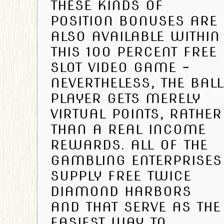
THESE KINDS OF
POSITION BONUSES ARE
ALSO AVAILABLE WITHIN
THIS 100 PERCENT FREE
SLOT VIDEO GAME –
NEVERTHELESS, THE BALL
PLAYER GETS MERELY
VIRTUAL POINTS, RATHER
THAN A REAL INCOME
REWARDS. ALL OF THE
GAMBLING ENTERPRISES
SUPPLY FREE TWICE
DIAMOND HARBORS
AND THAT SERVE AS THE
EASIEST WAY TO