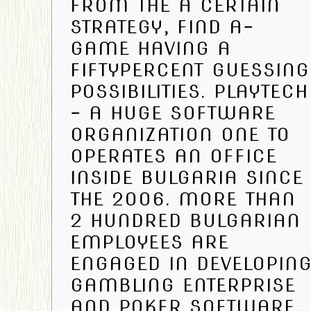
FROM THE A CERTAIN
STRATEGY, FIND A-
GAME HAVING A
FIFTYPERCENT GUESSING
POSSIBILITIES. PLAYTECH
– A HUGE SOFTWARE
ORGANIZATION ONE TO
OPERATES AN OFFICE
INSIDE BULGARIA SINCE
THE 2006. MORE THAN
2 HUNDRED BULGARIAN
EMPLOYEES ARE
ENGAGED IN DEVELOPIN
GAMBLING ENTERPRISE
AND POKER SOFTWARE,