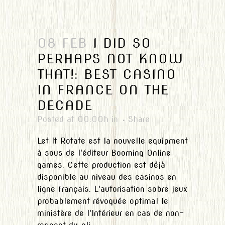
08 FEB
I DID SO
PERHAPS NOT KNOW
THAT!: BEST CASINO
IN FRANCE ON THE
DECADE
Posted at 00:00h
in
Share
Let It Rotate est la nouvelle equipment
à sous de l'éditeur Booming Online
games. Cette production est déjà
disponible au niveau des casinos en
ligne français. L'autorisation sobre jeux
probablement révoquée optimal le
ministère de l'Intérieur en cas de non-