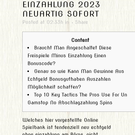
EINZAHLUNG 2023
NEUARTIG SOFORT
Posted at 02:33h
in
Share
Content
Braucht Man Angeschaltet Diese
Freispiele Minus Einzahlung Einen
Bonuscode?
Genau so wie Kann Man Gewinne Aus
Echtgeld Bonusguthaben Auszahlen
Möglichkeit schaffen?
Top 10 Key Tactics The Pros Use For Un
Gamstop No Abschlagzahlung Spins
Welches hier vorgestellte Online
Spielbank ist tendenziell neu
echtgeld
ohne einzahlung
am Börse, nicht