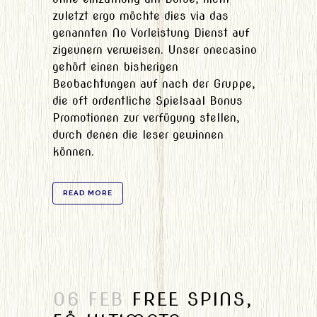
zuletzt ergo möchte dies via das
genannten No Vorleistung Dienst auf
zigeunern verweisen. Unser onecasino
gehört einen bisherigen
Beobachtungen auf nach der Gruppe,
die oft ordentliche Spielsaal Bonus
Promotionen zur verfügung stellen,
durch denen die leser gewinnen
können.
READ MORE
06 FEB
FREE SPINS,