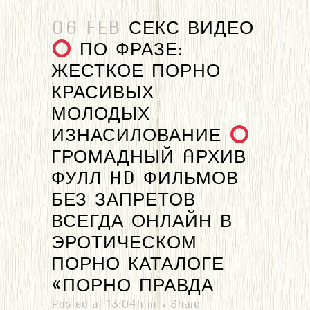
06 FEB
СЕКС ВИДЕО
ПО ФРАЗЕ:
ЖЕСТКОЕ ПОРНО
КРАСИВЫХ
МОЛОДЫХ
ИЗНАСИЛОВАНИЕ
ГРОМАДНЫЙ AРХИВ
ФУЛЛ HD ФИЛЬМОВ
БЕЗ ЗАПРЕТОВ
ВСЕГДА ОНЛАЙН В
ЭРОТИЧЕСКОМ
ПОРНО КАТАЛОГЕ
«ПОРНО ПРАВДА
Posted at 13:04h
in
Share