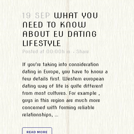
19 SEP
WHAT YOU
NEED TO KNOW
ABOUT EU DATING
LIFESTYLE
Posted at 00:00h
in
Share
If you're taking into consideration
dating in Europe, you have to know a
few details first. Western european
dating way of life is quite different
from most cultures. For example ,
guys in this region are much more
concerned with forming reliable
relationships, ...
READ MORE