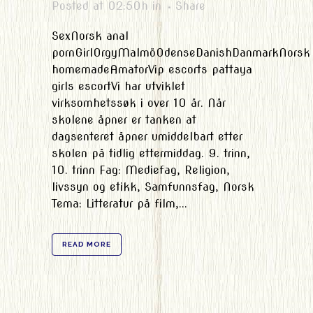
Posted at 02:50h
in
Share
SexNorsk anal
pornGirlOrgyMalmöOdenseDanishDanmarkNorsk
homemadeAmatorVip escorts pattaya
girls escortVi har utviklet
virksomhetssøk i over 10 år. Når
skolene åpner er tanken at
dagsenteret åpner umiddelbart etter
skolen på tidlig ettermiddag. 9. trinn,
10. trinn Fag: Mediefag, Religion,
livssyn og etikk, Samfunnsfag, Norsk
Tema: Litteratur på film,...
READ MORE