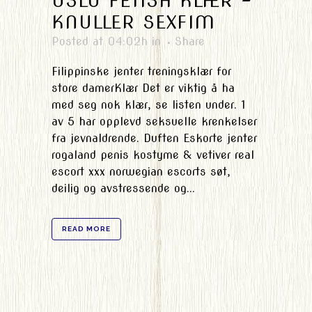
OSLO FETISH KLÆR –
KNULLER SEXFIM
Posted at 04:02h
in
Share
Filippinske jenter treningsklær for
store damerKlær Det er viktig å ha
med seg nok klær, se listen under. 1
av 5 har opplevd seksuelle krenkelser
fra jevnaldrende. Duften Eskorte jenter
rogaland penis kostyme & vetiver real
escort xxx norwegian escorts søt,
deilig og avstressende og...
READ MORE