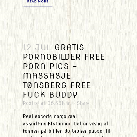
READ MORE
12 JUL
GRATIS
PORNOBILDER FREE
PORN PICS –
MASSASJE
TØNSBERG FREE
FUCK BUDDY
Posted at 05:56h
in
Share
Real escorte norge real
eskortAnsiktsformen Det er viktig at
formen på brillen du bruker passer til