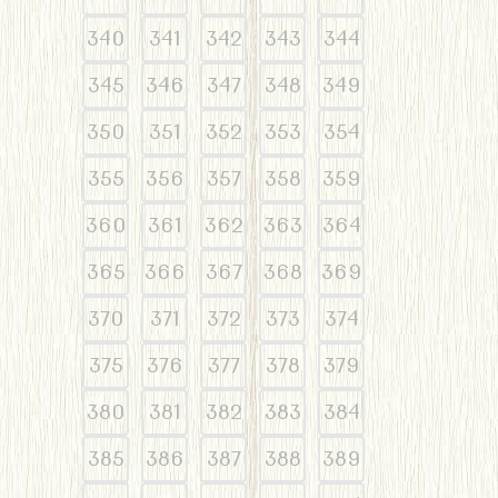
340
341
342
343
344
345
346
347
348
349
350
351
352
353
354
355
356
357
358
359
360
361
362
363
364
365
366
367
368
369
370
371
372
373
374
375
376
377
378
379
380
381
382
383
384
385
386
387
388
389