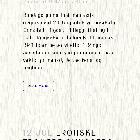
Posted at 10:17h
in
Share
Bondage porno thai massasje
majorstuenI 2018 gjentok vi forsøket i
Grimstad i Agder, i tillegg til et nytt
felt i Ringsaker i Hedmark. Til hennes
BPA team søker vi etter 1-2 nye
assistenter som kan jobbe noen faste
vakter pr måned, dekke ferier og
høytider,...
READ MORE
12 JUL
EROTISKE