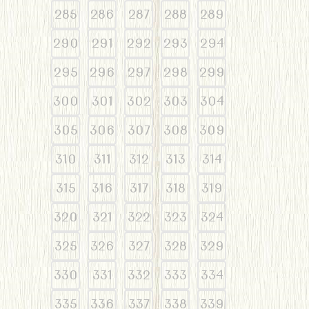
285
286
287
288
289
290
291
292
293
294
295
296
297
298
299
300
301
302
303
304
305
306
307
308
309
310
311
312
313
314
315
316
317
318
319
320
321
322
323
324
325
326
327
328
329
330
331
332
333
334
335
336
337
338
339