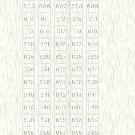
605
606
607
608
609
610
611
612
613
614
615
616
617
618
619
620
621
622
623
624
625
626
627
628
629
630
631
632
633
634
635
636
637
638
639
640
641
642
643
644
645
646
647
648
649
650
651
652
653
654
655
656
657
658
659