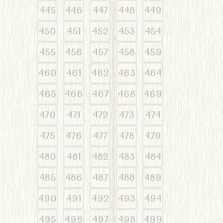
445
446
447
448
449
450
451
452
453
454
455
456
457
458
459
460
461
462
463
464
465
466
467
468
469
470
471
472
473
474
475
476
477
478
479
480
481
482
483
484
485
486
487
488
489
490
491
492
493
494
495
496
497
498
499