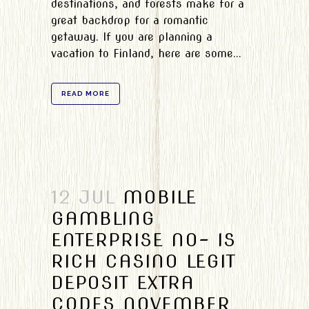
destinations, and forests make for a
great backdrop for a romantic
getaway. If you are planning a
vacation to Finland, here are some...
READ MORE
12 JUL
MOBILE
GAMBLING
ENTERPRISE NO- IS
RICH CASINO LEGIT
DEPOSIT EXTRA
CODES NOVEMBER