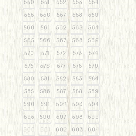
550
551
552
553
554
555
556
557
558
559
560
561
562
563
564
565
566
567
568
569
570
571
572
573
574
575
576
577
578
579
580
581
582
583
584
585
586
587
588
589
590
591
592
593
594
595
596
597
598
599
600
601
602
603
604