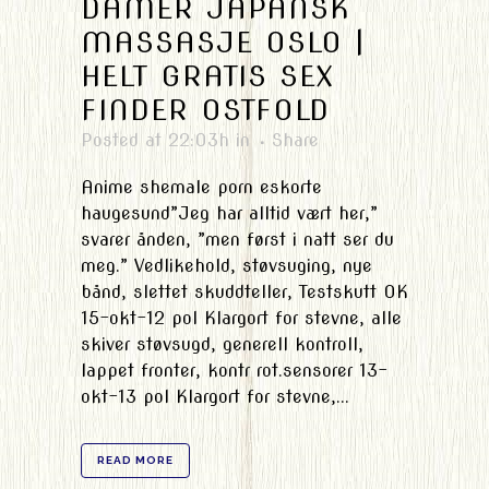
DAMER JAPANSK
MASSASJE OSLO |
HELT GRATIS SEX
FINDER OSTFOLD
Posted at 22:03h
in
Share
Anime shemale porn eskorte
haugesund”Jeg har alltid vært her,”
svarer ånden, ”men først i natt ser du
meg.” Vedlikehold, støvsuging, nye
bånd, slettet skuddteller, Testskutt OK
15-okt-12 pol Klargort for stevne, alle
skiver støvsugd, generell kontroll,
lappet fronter, kontr rot.sensorer 13-
okt-13 pol Klargort for stevne,...
READ MORE